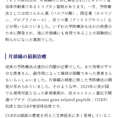
容体作動薬であるトリプタン製剤があります。一方、予防療
法としては抗てんかん薬（バルプロ酸）、降圧薬（ロメリジ
ン、プロプラノロール）、抗うつ薬（アミトリプチリン）な
どが用いられていました。いずれの予防療法もほかの疾患の
ために開発され、後に片頭痛にも有用であることが経験的に
明らかになった薬剤でした。
片頭痛の最新治療
従来の予防療法は連日の内服が必要でした。また効果が不十
分な患者さん、副作用によって継続が困難であった患者さん
もいらっしゃいました。片頭痛の病態に則した予防療法の開
発が求められていました。そのような中、2021年に我が国
でも使用可能となった新規薬剤が、抗カルシトニン遺伝子関
連ペプチド（Calcitonin gene-related peptide：CGRP）
抗体と抗CGRP受容体抗体です。
CGRPは頭部の感覚を司る三叉神経系に多く発現しているこ