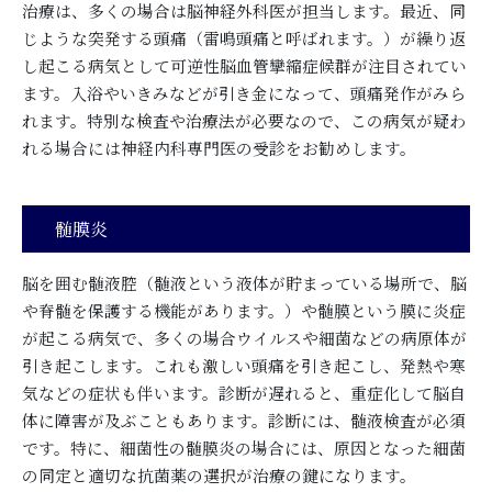
治療は、多くの場合は脳神経外科医が担当します。最近、同
じような突発する頭痛（雷鳴頭痛と呼ばれます。）が繰り返
し起こる病気として可逆性脳血管攣縮症候群が注目されてい
ます。入浴やいきみなどが引き金になって、頭痛発作がみら
れます。特別な検査や治療法が必要なので、この病気が疑わ
れる場合には神経内科専門医の受診をお勧めします。
髄膜炎
脳を囲む髄液腔（髄液という液体が貯まっている場所で、脳
や脊髄を保護する機能があります。）や髄膜という膜に炎症
が起こる病気で、多くの場合ウイルスや細菌などの病原体が
引き起こします。これも激しい頭痛を引き起こし、発熱や寒
気などの症状も伴います。診断が遅れると、重症化して脳自
体に障害が及ぶこともあります。診断には、髄液検査が必須
です。特に、細菌性の髄膜炎の場合には、原因となった細菌
の同定と適切な抗菌薬の選択が治療の鍵になります。