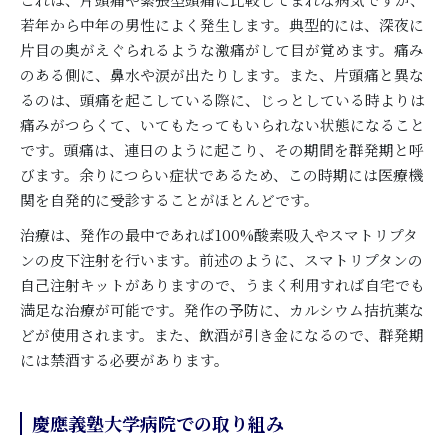
若年から中年の男性によく発生します。典型的には、深夜に
片目の奥がえぐられるような激痛がして目が覚めます。痛み
のある側に、鼻水や涙が出たりします。また、片頭痛と異な
るのは、頭痛を起こしている際に、じっとしている時よりは
痛みがつらくて、いてもたってもいられない状態になること
です。頭痛は、連日のように起こり、その期間を群発期と呼
びます。余りにつらい症状であるため、この時期には医療機
関を自発的に受診することがほとんどです。
治療は、発作の最中であれば100%酸素吸入やスマトリプタ
ンの皮下注射を行います。前述のように、スマトリプタンの
自己注射キットがありますので、うまく利用すれば自宅でも
満足な治療が可能です。発作の予防に、カルシウム拮抗薬な
どが使用されます。また、飲酒が引き金になるので、群発期
には禁酒する必要があります。
慶應義塾大学病院での取り組み