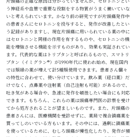
片頭痛の正確な原因は分かっていませんが、セロトニンとい
う神経系や血管で重要な役割をする物質がうまく働いていな
いと考えられています。かなり前の研究ですが片頭痛発作中
の患者さんにセロトニンを投与すると、発作が改善したとい
う記録がありますし、現在片頭痛に用いられている薬の中に
はセロトニンと同様の作用を有するものや、セロトニンの機
能を増強させる機能を示すものがあり、効果も実証されてい
ます。代表的な薬はトリプタンと呼ばれるもので、スマトリ
プタン（イミグラン®）が1990年代に使われ始め、現在国内
では類縁の薬が増えて計5種類使用できます。患者さん個々
の特性に合わせて、使い分けています。飲み薬（経口薬）だ
けでなく、点鼻薬や注射薬（自己注射も可能）があるので、
吐き気がある場合や、急速に発作を頓挫したい場合にも対応
できます。もちろん、これらの薬は頭痛専門医の診察を受け
てから処方されることが望ましいものです。また、片頭痛の
患者さんには、医療機関を受診せずに、薬局で複合鎮痛薬を
買ってしのいでいる方もいます。その中には、過剰に鎮痛薬
を使っているために、むしろ頭痛が慢性化したり、発作が頻