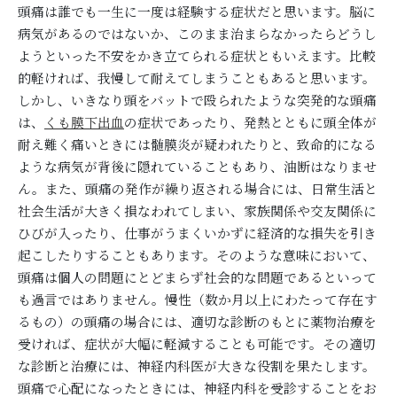
頭痛は誰でも一生に一度は経験する症状だと思います。脳に
病気があるのではないか、このまま治まらなかったらどうし
ようといった不安をかき立てられる症状ともいえます。比較
的軽ければ、我慢して耐えてしまうこともあると思います。
しかし、いきなり頭をバットで殴られたような突発的な頭痛
は、
くも膜下出血
の症状であったり、発熱とともに頭全体が
耐え難く痛いときには髄膜炎が疑われたりと、致命的になる
ような病気が背後に隠れていることもあり、油断はなりませ
ん。また、頭痛の発作が繰り返される場合には、日常生活と
社会生活が大きく損なわれてしまい、家族関係や交友関係に
ひびが入ったり、仕事がうまくいかずに経済的な損失を引き
起こしたりすることもあります。そのような意味において、
頭痛は個人の問題にとどまらず社会的な問題であるといって
も過言ではありません。慢性（数か月以上にわたって存在す
るもの）の頭痛の場合には、適切な診断のもとに薬物治療を
受ければ、症状が大幅に軽減することも可能です。その適切
な診断と治療には、神経内科医が大きな役割を果たします。
頭痛で心配になったときには、神経内科を受診することをお