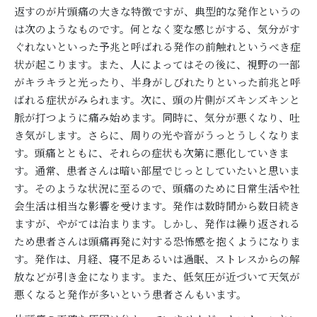
返すのが片頭痛の大きな特徴ですが、典型的な発作というの
は次のようなものです。何となく変な感じがする、気分がす
ぐれないといった予兆と呼ばれる発作の前触れというべき症
状が起こります。また、人によってはその後に、視野の一部
がキラキラと光ったり、半身がしびれたりといった前兆と呼
ばれる症状がみられます。次に、頭の片側がズキンズキンと
脈が打つように痛み始めます。同時に、気分が悪くなり、吐
き気がします。さらに、周りの光や音がうっとうしくなりま
す。頭痛とともに、それらの症状も次第に悪化していきま
す。通常、患者さんは暗い部屋でじっとしていたいと思いま
す。そのような状況に至るので、頭痛のために日常生活や社
会生活は相当な影響を受けます。発作は数時間から数日続き
ますが、やがては治まります。しかし、発作は繰り返される
ため患者さんは頭痛再発に対する恐怖感を抱くようになりま
す。発作は、月経、寝不足あるいは過眠、ストレスからの解
放などが引き金になります。また、低気圧が近づいて天気が
悪くなると発作が多いという患者さんもいます。