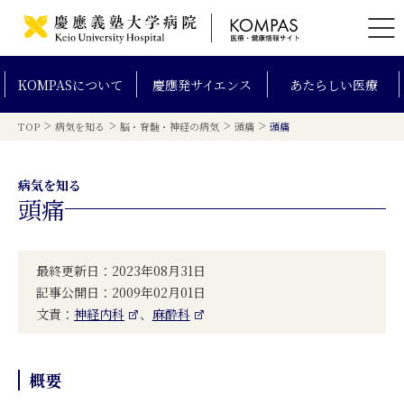
KOMPAS
について
慶應発
サイエンス
あたらしい
医療
>
>
>
>
TOP
病気を知る
脳・脊髄・神経の病気
頭痛
頭痛
病気を知る
頭痛
最終更新日：2023年08月31日
記事公開日：2009年02月01日
文責：
神経内科
、
麻酔科
概要