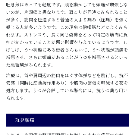
吐き気はあっても軽度です。頭を動かしても頭痛が増強しな
いのが、片頭痛と異なります。肩こりが同時にみられること
が多く、筋肉を圧迫すると普通の人より痛み（圧痛）を強く
感じる人が多いようです。この現象は僧帽筋などによくみら
れます。ストレスや、長く同じ姿勢をとって特定の筋肉に負
担がかかっていることが悪い影響を与えているようです。し
ばしば、うつ状態にある患者さんもいて、うつ状態が頭痛を
増悪させ、さらに頭痛があることがうつを増悪させるといっ
た悪循環がみられます。
治療は、首や肩周辺の筋肉をほぐす体操などを励行し、抗不
安薬（同時に筋弛緩作用あり）や筋肉の緊張を軽減する薬を
処方します。うつが合併している場合には、抗うつ薬も用い
られます。
群発頭痛
これは、片頭痛や緊張型頭痛に比較してまれな病気ですが、