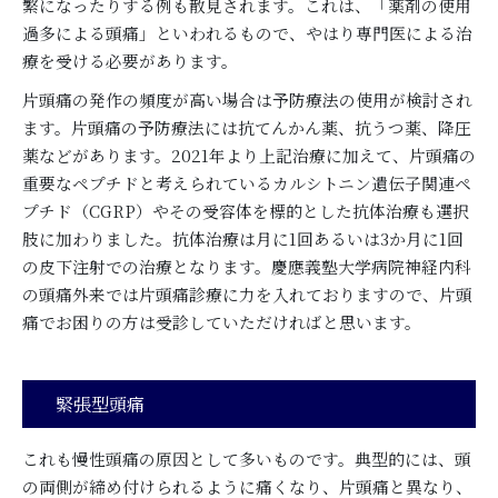
繁になったりする例も散見されます。これは、「薬剤の使用
過多による頭痛」といわれるもので、やはり専門医による治
療を受ける必要があります。
片頭痛の発作の頻度が高い場合は予防療法の使用が検討され
ます。片頭痛の予防療法には抗てんかん薬、抗うつ薬、降圧
薬などがあります。2021年より上記治療に加えて、片頭痛の
重要なペプチドと考えられているカルシトニン遺伝子関連ペ
プチド（CGRP）やその受容体を標的とした抗体治療も選択
肢に加わりました。抗体治療は月に1回あるいは3か月に1回
の皮下注射での治療となります。慶應義塾大学病院神経内科
の頭痛外来では片頭痛診療に力を入れておりますので、片頭
痛でお困りの方は受診していただければと思います。
緊張型頭痛
これも慢性頭痛の原因として多いものです。典型的には、頭
の両側が締め付けられるように痛くなり、片頭痛と異なり、