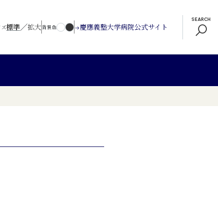
SEARCH
／
標準
拡大
慶應義塾大学病院公式サイト
イズ
背景色