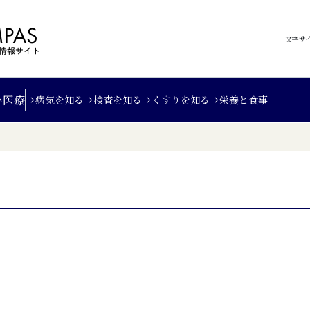
文字サ
い
医療
病気を知る
検査を知る
くすりを知る
栄養と食事