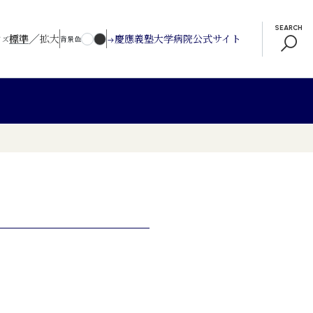
SEARCH
／
標準
拡大
慶應義塾大学病院公式サイト
イズ
背景色