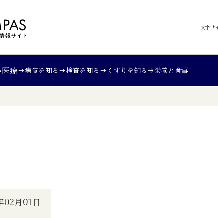
文字サ
い
医療
病気を知る
検査を知る
くすりを知る
栄養と食事
02月01日