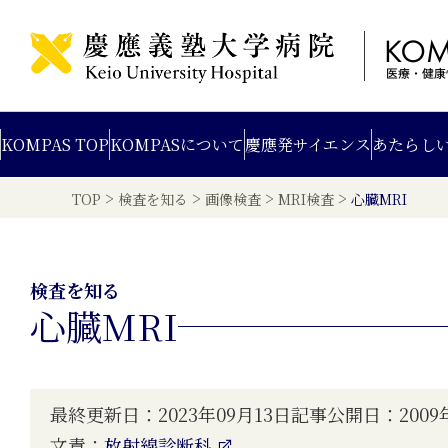
KOMPAS TOP
KOMPAS
について
慶應発
サイエンス
あたらし
>
>
>
>
TOP
検査を知る
画像検査
MRI検査
心臓MRI
検査を知る
心臓MRI
最終更新日：2023年09月13日
記事公開日：2009年
文責：
放射線診断科