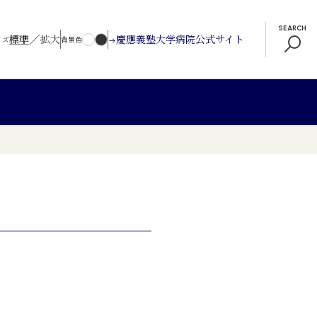
SEARCH
／
標準
拡大
慶應義塾大学病院公式サイト
イズ
背景色