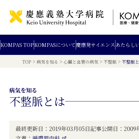
KOMPAS TOP
KOMPAS
について
慶應発
サイエンス
あたらし
>
>
>
>
TOP
病気を知る
心臓と血管の病気
不整脈
不整脈
病気を知る
不整脈とは
最終更新日：2019年03月05日
記事公開日：2009年
文責：
循環器内科