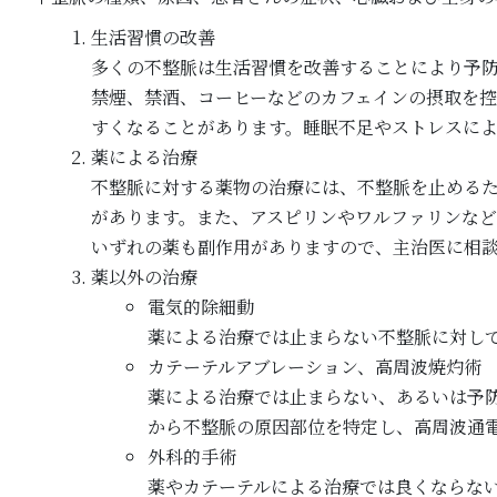
生活習慣の改善
多くの不整脈は生活習慣を改善することにより予
禁煙、禁酒、コーヒーなどのカフェインの摂取を
すくなることがあります。睡眠不足やストレスに
薬による治療
不整脈に対する薬物の治療には、不整脈を止める
があります。また、アスピリンやワルファリンな
いずれの薬も副作用がありますので、主治医に相
薬以外の治療
電気的除細動
薬による治療では止まらない不整脈に対し
カテーテルアブレーション、高周波焼灼術
薬による治療では止まらない、あるいは予
から不整脈の原因部位を特定し、高周波通
外科的手術
薬やカテーテルによる治療では良くならな