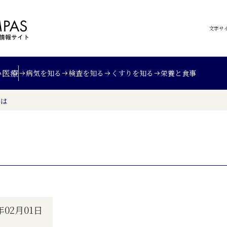
文字サ
い
医療
病気を知る
検査を知る
くすりを知る
栄養と食事
とは
02月01日