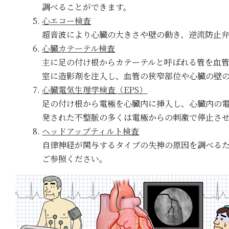
調べることができます。
心エコー検査
超音波により心臓の大きさや壁の動き、逆流防止
心臓カテーテル検査
主に足の付け根からカテーテルと呼ばれる管を血
室に造影剤を注入し、血管の狭窄部位や心臓の壁
心臓電気生理学検査（EPS）
足の付け根から電極を心臓内に挿入し、心臓内の
発された不整脈の多くは電極からの刺激で停止さ
ヘッドアップティルト検査
自律神経が関与するタイプの失神の原因を調べるた
ご参照ください。