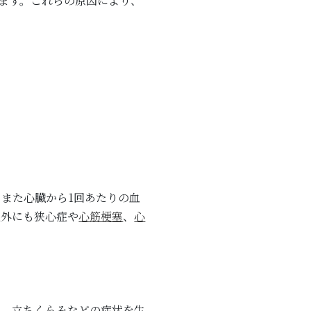
ます。これらの原因により、
また心臓から1回あたりの血
以外にも狭心症や
心筋梗塞
、
心
。
い、立ちくらみなどの症状を生