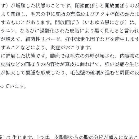
す）が増殖した状態のことです。閉鎖面ぽうと開放面ぽうの2
により閉鎖し、毛穴の中に皮脂の充満およびアクネ桿菌のかた
行するものとがあります。開放面ぽう（いわゆる黒にきび）は
メラニン、ならびに過酸化された皮脂により黒く見えると言われ
が増えて、細菌性リパーゼ、好中球走化因子などを産生します
出することなどにより、炎症がおこります。
に進展した状態です。膿疱では毛穴の外壁が壊され、内容物の
・皮脂などの面ぽうの内容物が真皮に漏れ出て、強い炎症を生
が拡大して嚢腫を形成したり、毛包壁の破壊が進むと周囲の反
っています。
係して生じます。1つは、皮脂腺からの脂の分泌が盛んになる