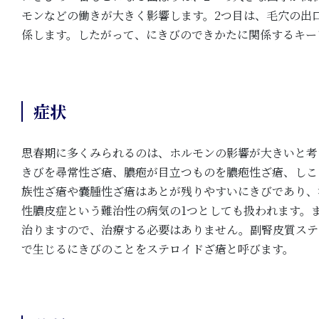
モンなどの働きが大きく影響します。2つ目は、毛穴の出
係します。したがって、にきびのできかたに関係するキー
症状
思春期に多くみられるのは、ホルモンの影響が大きいと考
きびを尋常性ざ瘡、膿疱が目立つものを膿疱性ざ瘡、しこ
族性ざ瘡や嚢腫性ざ瘡はあとが残りやすいにきびであり、
性膿皮症という難治性の病気の1つとしても扱われます。
治りますので、治療する必要はありません。副腎皮質ステ
で生じるにきびのことをステロイドざ瘡と呼びます。