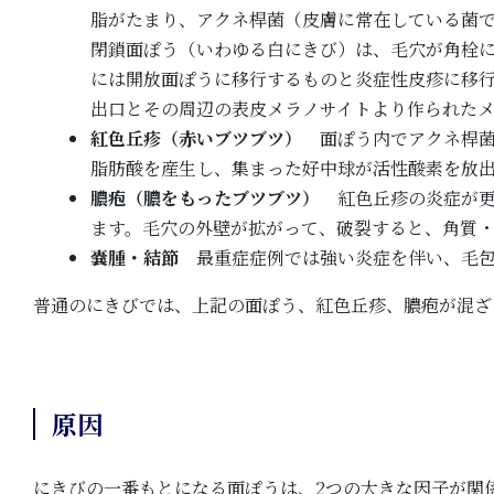
脂がたまり、アクネ桿菌（皮膚に常在している菌で
閉鎖面ぽう（いわゆる白にきび）は、毛穴が角栓
には開放面ぽうに移行するものと炎症性皮疹に移
出口とその周辺の表皮メラノサイトより作られた
紅色丘疹（赤いブツブツ）
面ぽう内でアクネ桿菌
脂肪酸を産生し、集まった好中球が活性酸素を放
膿疱（膿をもったブツブツ）
紅色丘疹の炎症が更
ます。毛穴の外壁が拡がって、破裂すると、角質
嚢腫・結節
最重症症例では強い炎症を伴い、毛包
普通のにきびでは、上記の面ぽう、紅色丘疹、膿疱が混ざ
原因
にきびの一番もとになる面ぽうは、2つの大きな因子が関