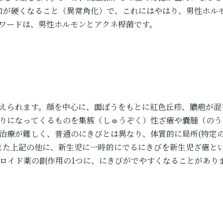
口が硬くなること（異常角化）で、これにはやはり、男性ホル
ワードは、男性ホルモンとアクネ桿菌です。
えられます。顔を中心に、面ぽうをもとに紅色丘疹、膿疱が混
りになってくるものを集簇（しゅうぞく）性ざ瘡や嚢腫（のう
治療が難しく、普通のにきびとは異なり、体質的に局所(特定の
また上記の他に、新生児に一時的にでるにきびを新生児ざ瘡と
ロイド薬の副作用の1つに、にきびがでやすくなることがあり