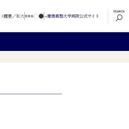
SEARCH
／
標準
拡大
慶應義塾大学病院公式サイト
イズ
背景色