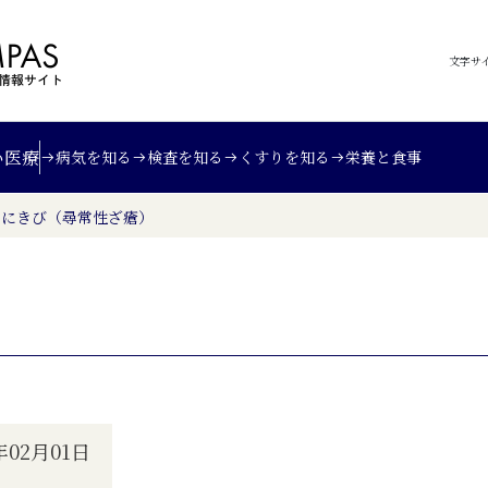
文字サ
い
医療
病気を知る
検査を知る
くすりを知る
栄養と食事
>
にきび（尋常性ざ瘡）
02月01日