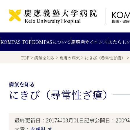
KOMPAS TOP
KOMPAS
について
慶應発
サイエンス
あたらし
>
>
>
TOP
病気を知る
皮膚の病気
にきび（尋常性ざ瘡）
病気を知る
にきび（尋常性ざ瘡）
最終更新日：2017年03月01日
記事公開日：2009年
文責：
皮膚科