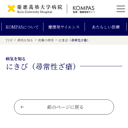
KOMPAS
について
慶應発
サイエンス
あたらしい
医療
>
>
>
TOP
病気を知る
皮膚の病気
にきび（尋常性ざ瘡）
病気を知る
にきび（尋常性ざ瘡）
前のページに戻る