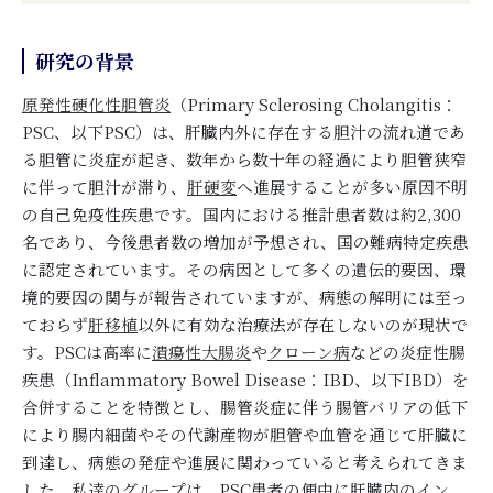
研究の背景
原発性硬化性胆管炎
（Primary Sclerosing Cholangitis：
PSC、以下PSC）は、肝臓内外に存在する胆汁の流れ道であ
る胆管に炎症が起き、数年から数十年の経過により胆管狭窄
に伴って胆汁が滞り、
肝硬変
へ進展することが多い原因不明
の自己免疫性疾患です。国内における推計患者数は約2,300
名であり、今後患者数の増加が予想され、国の難病特定疾患
に認定されています。その病因として多くの遺伝的要因、環
境的要因の関与が報告されていますが、病態の解明には至っ
ておらず
肝移植
以外に有効な治療法が存在しないのが現状で
す。PSCは高率に
潰瘍性大腸炎
や
クローン病
などの炎症性腸
疾患（Inflammatory Bowel Disease：IBD、以下IBD）を
合併することを特徴とし、腸管炎症に伴う腸管バリアの低下
により腸内細菌やその代謝産物が胆管や血管を通じて肝臓に
到達し、病態の発症や進展に関わっていると考えられてきま
した。私達のグループは、PSC患者の便中に肝臓内のイン