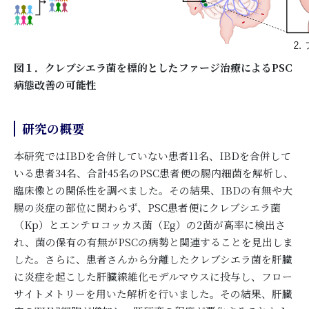
図１．クレブシエラ菌を標的としたファージ治療によるPSC
病態改善の可能性
研究の概要
本研究ではIBDを合併していない患者11名、IBDを合併して
いる患者34名、合計45名のPSC患者便の腸内細菌を解析し、
臨床像との関係性を調べました。その結果、IBDの有無や大
腸の炎症の部位に関わらず、PSC患者便にクレブシエラ菌
（Kp）とエンテロコッカス菌（Eg）の2菌が高率に検出さ
れ、菌の保有の有無がPSCの病勢と関連することを見出しま
した。さらに、患者さんから分離したクレブシエラ菌を肝臓
に炎症を起こした肝臓線維化モデルマウスに投与し、フロー
サイトメトリーを用いた解析を行いました。その結果、肝臓