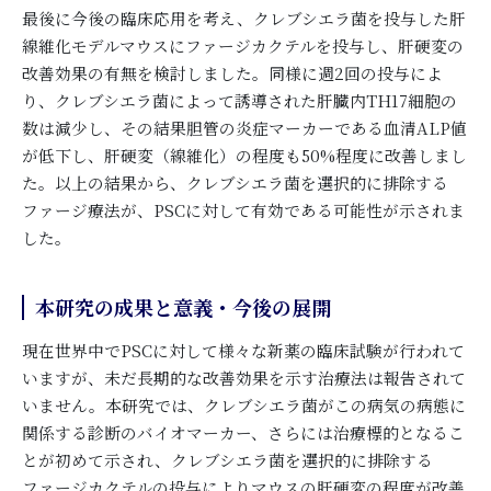
最後に今後の臨床応用を考え、クレブシエラ菌を投与した肝
線維化モデルマウスにファージカクテルを投与し、肝硬変の
改善効果の有無を検討しました。同様に週2回の投与によ
り、クレブシエラ菌によって誘導された肝臓内TH17細胞の
数は減少し、その結果胆管の炎症マーカーである血清ALP値
が低下し、肝硬変（線維化）の程度も50%程度に改善しまし
た。以上の結果から、クレブシエラ菌を選択的に排除する
ファージ療法が、PSCに対して有効である可能性が示されま
した。
本研究の成果と意義・今後の展開
現在世界中でPSCに対して様々な新薬の臨床試験が行われて
いますが、未だ長期的な改善効果を示す治療法は報告されて
いません。本研究では、クレブシエラ菌がこの病気の病態に
関係する診断のバイオマーカー、さらには治療標的となるこ
とが初めて示され、クレブシエラ菌を選択的に排除する
ファージカクテルの投与によりマウスの肝硬変の程度が改善