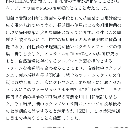
内のTH17細胞が増加し、肝硬変の程度が悪化することから
クレブシエラ菌がPSCの治療標的となると考えました。
細菌の増殖を抑制し殺菌する手段として抗菌薬が日常診療で
広く用いられていますが、長期間の使用による多剤耐性菌の
出現や院内感染が大きな問題となっています。私達はこの問
題を打破するために、特定の病原細菌のみを選択的に殺菌可
能であり、耐性菌の出現頻度が低いバクテリオファージの作
製に着手しました。イスラエルのBiomX社との共同研究の
もと、自然環境に存在するクレブシエラ菌を標的とする
ファージを複数組み合わせることにより、培養液中のクレブ
シエラ菌の増殖を長期間抑制し続けるファージカクテルの作
製に成功しました。次にクレブシエラ菌を腸内に定着させた
マウスにこのファージカクテルを週2回合計4回投与し、その
体内での菌の増植の抑制効果の有無を14日目に検討しまし
た。その結果、便中のクレブシエラ菌はファージの投与後そ
の数が劇的に減少することが示され（図2）、この効果が28
日目まで持続することを確認しました。