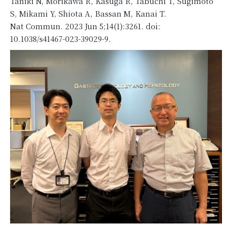
Taniki N, Morikawa R, Kasuga R, Tabuchi T, Sugimoto
S, Mikami Y, Shiota A, Bassan M, Kanai T.
Nat Commun. 2023 Jun 5;14(1):3261. doi:
10.1038/s41467-023-39029-9.