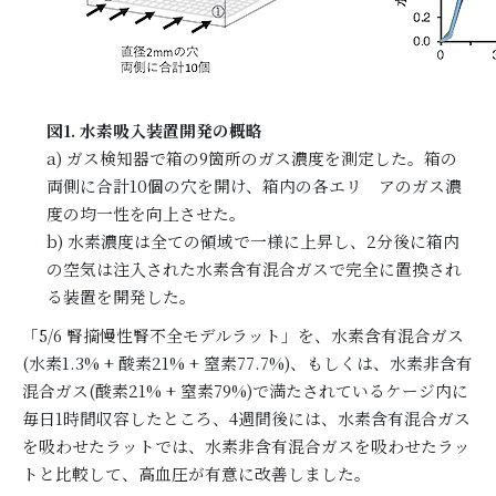
図1. 水素吸入装置開発の概略
a) ガス検知器で箱の9箇所のガス濃度を測定した。箱の
両側に合計10個の穴を開け、箱内の各エリ アのガス濃
度の均一性を向上させた。
b) 水素濃度は全ての領域で一様に上昇し、2分後に箱内
の空気は注入された水素含有混合ガスで完全に置換され
る装置を開発した。
「5/6 腎摘慢性腎不全モデルラット」を、水素含有混合ガス
(水素1.3% + 酸素21% + 窒素77.7%)、もしくは、水素非含有
混合ガス(酸素21% + 窒素79%)で満たされているケージ内に
毎日1時間収容したところ、4週間後には、水素含有混合ガス
を吸わせたラットでは、水素非含有混合ガスを吸わせたラッ
トと比較して、高血圧が有意に改善しました。