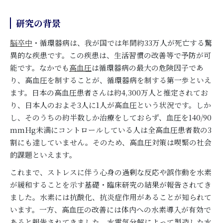
研究の背景
脳卒中
・循環器病は、我が国では年間約33万人が死亡する驚
異的な疾患です。この疾患は、生活習慣の改善等で予防が可
能です。なかでも
高血圧
は循環器病の最大の危険因子であ
り、高血圧を制することが、循環器病を制する第一歩といえ
ます。日本の高血圧患者さんは約4,300万人と推定されてお
り、日本人のおよそ3人に1人が高血圧という状況です。しか
し、そのうちの約半数しか治療をしておらず、血圧を140/90
mmHg未満にコントロールしている人は全高血圧患者数の3
割にも達していません。そのため、高血圧対策は喫緊の社会
的課題といえます。
これまで、ストレスに伴う心身の過剰な反応や誤作動を水素
が緩和することを示す基礎・臨床研究の結果が報告されてき
ました。水素には抗酸化、抗炎症作用があることが知られて
います。一方、高血圧の改善には体内への水素導入が有効で
あると報告されてきました。水電気分解によって製造した水