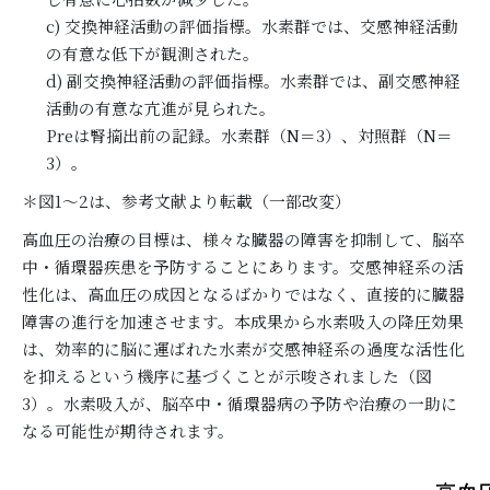
c) 交換神経活動の評価指標。水素群では、交感神経活動
の有意な低下が観測された。
d) 副交換神経活動の評価指標。水素群では、副交感神経
活動の有意な亢進が見られた。
Preは腎摘出前の記録。水素群（N＝3）、対照群（N＝
3）。
＊図1～2は、参考文献より転載（一部改変）
高血圧の治療の目標は、様々な臓器の障害を抑制して、脳卒
中・循環器疾患を予防することにあります。交感神経系の活
性化は、高血圧の成因となるばかりではなく、直接的に臓器
障害の進行を加速させます。本成果から水素吸入の降圧効果
は、効率的に脳に運ばれた水素が交感神経系の過度な活性化
を抑えるという機序に基づくことが示唆されました（図
3）。水素吸入が、脳卒中・循環器病の予防や治療の一助に
なる可能性が期待されます。