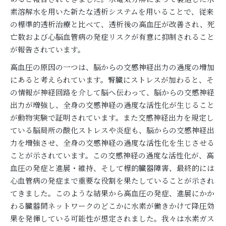
素溶解水を用いた新たな透析システムを用いることで、従来
の標準的透析治療と比べて、透析後の高血圧が改善され、死
亡数および心脳血管病の発症リスクが有意に抑制されること
が報告されています。
高血圧の原因の一つは、脳からの交感神経出力の過度の増加
にあると考えられています。腎臓にストレスが加わると、そ
の情報が神経回路を介して脳へ伝わって、脳からの交感神経
出力が増強し、全身の交感神経の過度な活性化が生じること
が動物実験で証明されています。また交感神経出力を規定し
ている脳局所の酸化ストレスや炎症も、脳からの交感神経出
力を増強させ、全身の交感神経の過度な活性化を生じさせる
ことが示されています。この交感神経の過度な活性化が、高
血圧の発症と進展・維持、そして標的臓器障害、最終的には
心血管病の発症まで重要な役割を果たしていることが示され
てきました。このような結果から高血圧の発症、進展にかか
わる臓器間ネットワークのどこかに水素が働きかけて降圧効
果を発揮している可能性が想定されました。我々は水素ガス