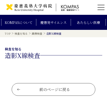
KOMPAS
について
慶應発
サイエンス
あたらしい
医療
>
>
>
TOP
検査を知る
画像検査
造影X線検査
検査を知る
造影X線検査
前のページに戻る