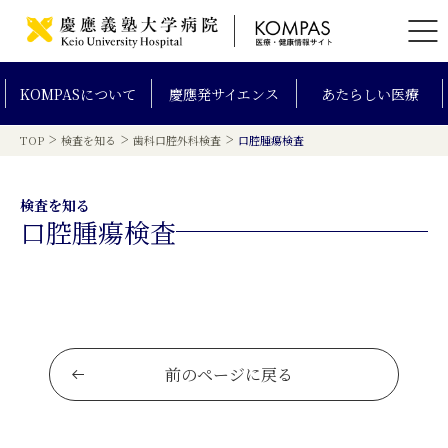
KOMPAS
について
慶應発
サイエンス
あたらしい
医療
>
>
>
TOP
検査を知る
歯科口腔外科検査
口腔腫瘍検査
検査を知る
口腔腫瘍検査
前のページに戻る