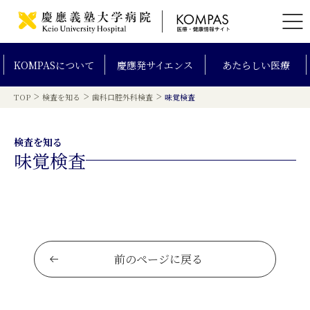
KOMPAS
について
慶應発
サイエンス
あたらしい
医療
>
>
>
TOP
検査を知る
歯科口腔外科検査
味覚検査
検査を知る
味覚検査
前のページに戻る