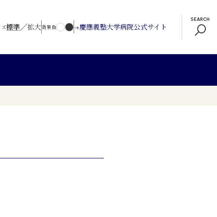
SEARCH
／
標準
拡大
慶應義塾大学病院公式サイト
イズ
背景色