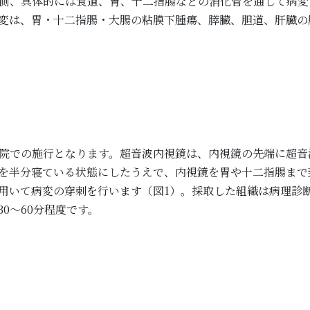
側、具体的には食道、胃、十二指腸などの消化管を通して病変
変は、胃・十二指腸・大腸の粘膜下腫瘍、膵臓、胆道、肝臓の
院での施行となります。超音波内視鏡は、内視鏡の先端に超音
を半分寝ている状態にしたうえで、内視鏡を胃や十二指腸まで
用いて病変の穿刺を行います（図1）。採取した組織は病理診
0～60分程度です。