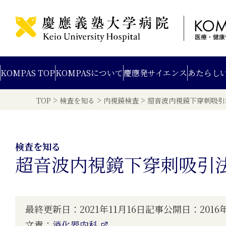
KOMPAS TOP
KOMPAS
について
慶應発
サイエンス
あたらし
>
>
>
TOP
検査を知る
内視鏡検査
超音波内視鏡下穿刺吸引法
検査を知る
超音波内視鏡下穿刺吸引法（
最終更新日：2021年11月16日
記事公開日：2016年
文責：
消化器内科