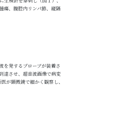
に生検針を穿刺し（図１）、
腫瘍、腹腔内リンパ節、縦隔
波を発するプローブが装着さ
到達させ、超音波画像で病変
断医が顕微鏡で細かく観察し、