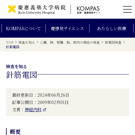
KOMPAS
について
慶應発
サイエンス
あたらしい
医療
>
>
>
>
TOP
検査を知る
心臓、肺、腎臓、脳、筋肉の機能の検査
筋電図検査
針筋電図
検査を知る
針筋電図
最終更新日：2024年06月26日
記事公開日：2009年02月01日
文責：
神経内科
概要