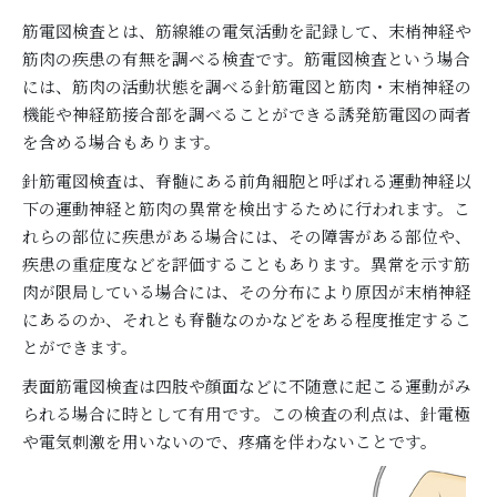
筋電図検査とは、筋線維の電気活動を記録して、末梢神経や
筋肉の疾患の有無を調べる検査です。筋電図検査という場合
には、筋肉の活動状態を調べる針筋電図と筋肉・末梢神経の
機能や神経筋接合部を調べることができる誘発筋電図の両者
を含める場合もあります。
針筋電図検査は、脊髄にある前角細胞と呼ばれる運動神経以
下の運動神経と筋肉の異常を検出するために行われます。こ
れらの部位に疾患がある場合には、その障害がある部位や、
疾患の重症度などを評価することもあります。異常を示す筋
肉が限局している場合には、その分布により原因が末梢神経
にあるのか、それとも脊髄なのかなどをある程度推定するこ
とができます。
表面筋電図検査は四肢や顔面などに不随意に起こる運動がみ
られる場合に時として有用です。この検査の利点は、針電極
や電気刺激を用いないので、疼痛を伴わないことです。