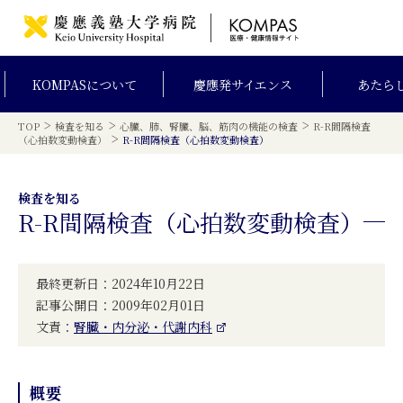
KOMPAS
について
慶應発
サイエンス
あたら
>
>
>
TOP
検査を知る
心臓、肺、腎臓、脳、筋肉の機能の検査
R-R間隔検査
>
（心拍数変動検査）
R-R間隔検査（心拍数変動検査）
検査を知る
R-R間隔検査（心拍数変動検査）
最終更新日：2024年10月22日
記事公開日：2009年02月01日
文責：
腎臓・内分泌・代謝内科
概要