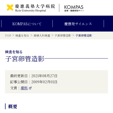
KOMPAS
について
慶應発
サイエンス
>
>
>
>
TOP
検査を知る
産婦人科検査
子宮卵管造影
子宮卵管造影
検査を知る
子宮卵管造影
最終更新日：2021年08月27日
記事公開日：2009年02月01日
文責：
産科
概要