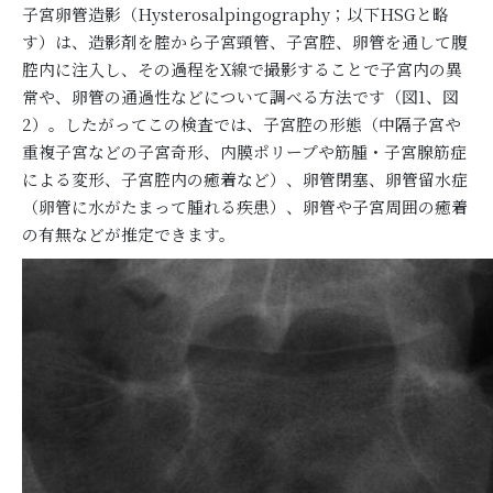
子宮卵管造影（Hysterosalpingography；以下HSGと略
す）は、造影剤を腟から子宮頸管、子宮腔、卵管を通して腹
腔内に注入し、その過程をX線で撮影することで子宮内の異
常や、卵管の通過性などについて調べる方法です（図1、図
2）。したがってこの検査では、子宮腔の形態（中隔子宮や
重複子宮などの子宮奇形、内膜ポリープや筋腫・子宮腺筋症
による変形、子宮腔内の癒着など）、卵管閉塞、卵管留水症
（卵管に水がたまって腫れる疾患）、卵管や子宮周囲の癒着
の有無などが推定できます。