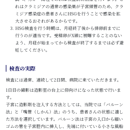
れはクラミジアの通常の感染巣が子宮頸管のため、クラ
ミジア感染症の患者さんにHSGを行うことで感染を拡
大させるおそれがあるからです。
HSG検査を行う時期は、月経終了後から排卵前までに
行うのが適当です。受精卵がX線に被曝することのない
よう、月経が始まってから検査が終了するまでは必ず避
妊してください。
検査の実際
検査には通常、連続して2日間、病院に来ていただきます。
1日目の撮影は造影室の台上に仰向けになった状態で行いま
す。
子宮に造影剤を注入する方法としては、当院では「バルーン
法」と「嘴管（しかん）法」のうち、患者さんの状態に適し
た方法を選択しています。バルーン法は子宮の入口から細い
ゴムの管を子宮腔内に挿入し、先端に付いている小さな風船