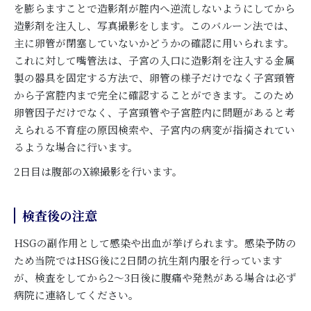
を膨らますことで造影剤が腟内へ逆流しないようにしてから
造影剤を注入し、写真撮影をします。このバルーン法では、
主に卵管が閉塞していないかどうかの確認に用いられます。
これに対して嘴管法は、子宮の入口に造影剤を注入する金属
製の器具を固定する方法で、卵管の様子だけでなく子宮頸管
から子宮腔内まで完全に確認することができます。このため
卵管因子だけでなく、子宮頸管や子宮腔内に問題があると考
えられる不育症の原因検索や、子宮内の病変が指摘されてい
るような場合に行います。
2日目は腹部のX線撮影を行います。
検査後の注意
HSGの副作用として感染や出血が挙げられます。感染予防の
ため当院ではHSG後に2日間の抗生剤内服を行っています
が、検査をしてから2～3日後に腹痛や発熱がある場合は必ず
病院に連絡してください。