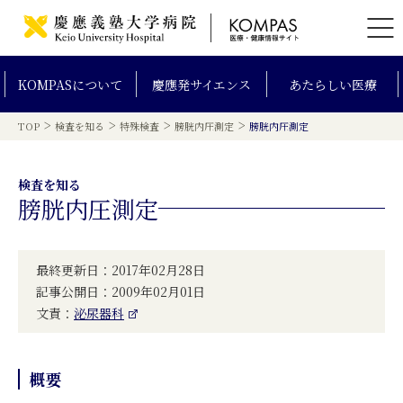
KOMPAS
について
慶應発
サイエンス
あたらしい
医療
>
>
>
>
TOP
検査を知る
特殊検査
膀胱内圧測定
膀胱内圧測定
検査を知る
膀胱内圧測定
最終更新日：2017年02月28日
記事公開日：2009年02月01日
文責：
泌尿器科
概要