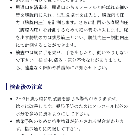
尿道口を消毒後、尿道口からカテーテルと呼ばれる細い
管を膀胱内に入れ、生理食塩水を注入し、膀胱内の圧
力（膀胱内圧）を計測します。さらに肛門から直腸内圧
（腹腔内圧）を計測するための細い管を挿入します。尿
を出す膀胱の力は排尿筋圧といい、膀胱内圧－腹腔内圧
にて計測することができます。
検査中は胸に手を乗せ、手を出したり、動いたりしない
で下さい。検査中､痛み・気分不快などがありました
ら、遠慮なく医師や看護師にお知らせ下さい。
検査後の注意
2～3日排尿時に刺激痛を感じる場合がありますが、
徐々に改善します。感染予防のためにアルコール以外の
水分を多めに摂るようにして下さい。
感染予防のために抗生物質が処方される場合がありま
す。指示通りに内服して下さい。