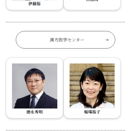
伊藤裕
漢方医学センター
徳永秀明
堀場裕子