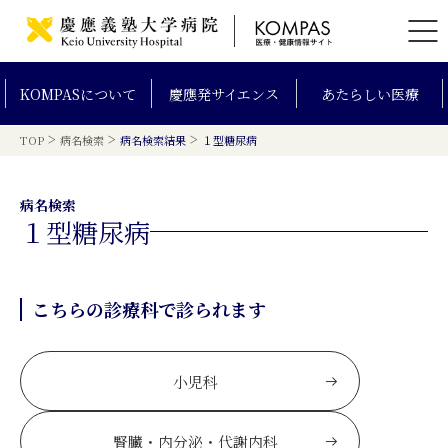
KOMPAS
について
慶應発
サイエンス
あたらしい
医療
>
>
>
TOP
病名検索
病名検索結果
１型糖尿病
病名検索
１型糖尿病
こちらの診療科で診られます
小児科
腎臓・内分泌・代謝内科