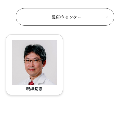
母斑症センター
鳴海覚志