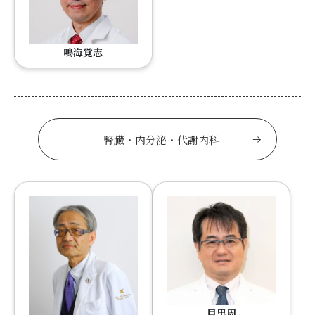
鳴海覚志
腎臓・内分泌・代謝内科
目黒周