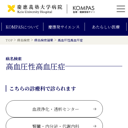
KOMPAS
について
慶應発
サイエンス
あたらしい
医療
>
>
>
TOP
病名検索
病名検索結果
高血圧性高血圧症
病名検索
高血圧性高血圧症
こちらの診療科で診られます
血液浄化・透析センター
腎臓・内分泌・代謝内科