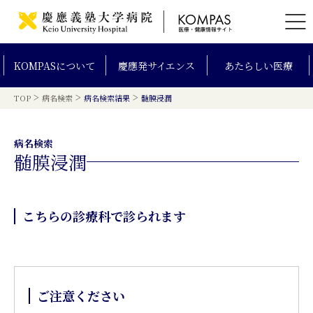
KOMPAS
について
慶應発
サイエンス
あたらしい
医療
>
>
>
TOP
病名検索
病名検索結果
髄膜浸潤
病名検索
髄膜浸潤
こちらの診療科で診られます
ご注意ください