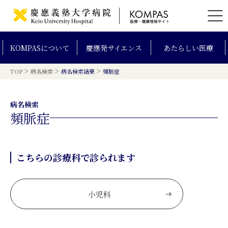
KOMPAS
について
慶應発
サイエンス
あたらしい
医療
>
>
>
TOP
病名検索
病名検索結果
頻脈症
病名検索
頻脈症
こちらの診療科で診られます
小児科