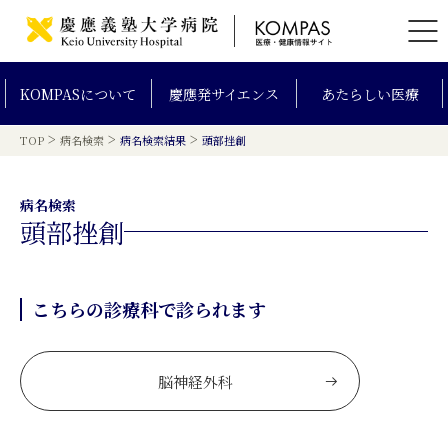
KOMPAS
について
慶應発
サイエンス
あたらしい
医療
>
>
>
TOP
病名検索
病名検索結果
頭部挫創
病名検索
頭部挫創
こちらの診療科で診られます
脳神経外科