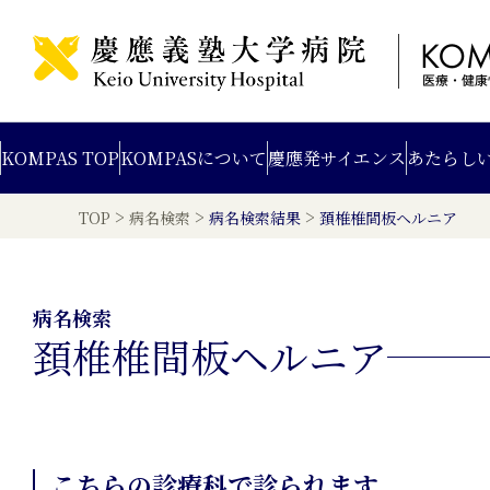
KOMPAS TOP
KOMPAS
について
慶應発
サイエンス
あたらし
>
>
>
TOP
病名検索
病名検索結果
頚椎椎間板ヘルニア
病名検索
頚椎椎間板ヘルニア
こちらの診療科で診られます