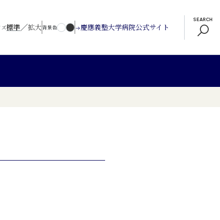
SEARCH
／
標準
拡大
慶應義塾大学病院公式サイト
イズ
背景色