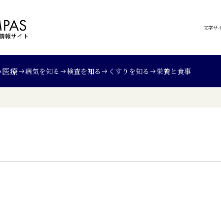
文字サ
い
医療
病気を知る
検査を知る
くすりを知る
栄養と食事