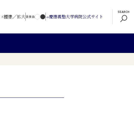
SEARCH
／
標準
拡大
慶應義塾大学病院公式サイト
イズ
背景色