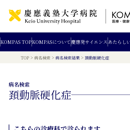
KOMPAS TOP
KOMPAS
について
慶應発
サイエンス
あたらし
>
>
>
TOP
病名検索
病名検索結果
頚動脈硬化症
病名検索
頚動脈硬化症
こちらの診療科で診られます