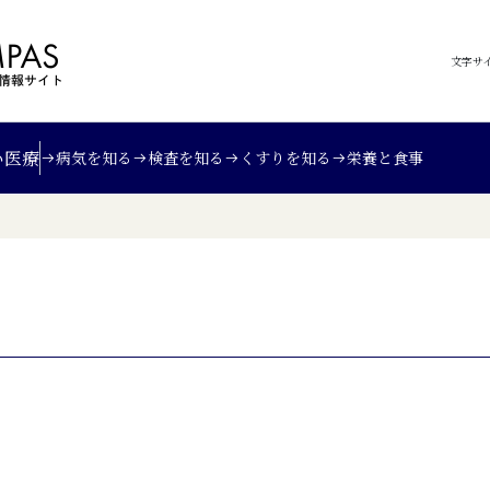
文字サ
い
医療
病気を知る
検査を知る
くすりを知る
栄養と食事