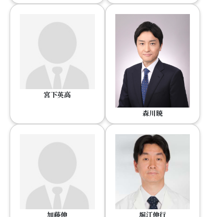
宮下英高
森川暁
加藤伸
堀江伸行