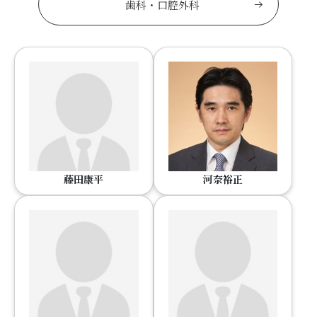
歯科・口腔外科
藤田康平
河奈裕正