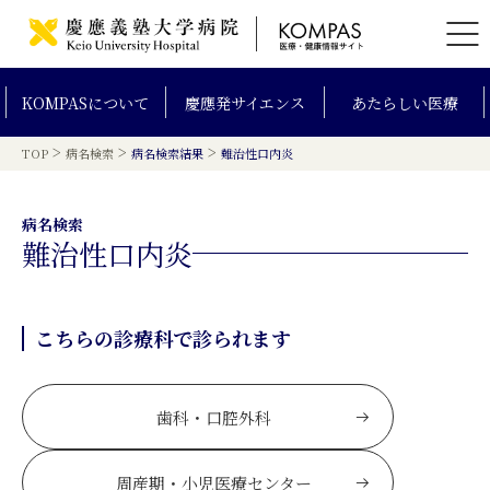
KOMPAS
について
慶應発
サイエンス
あたらしい
医療
>
>
>
TOP
病名検索
病名検索結果
難治性口内炎
病名検索
難治性口内炎
こちらの診療科で診られます
歯科・口腔外科
周産期・小児医療センター