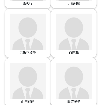
柴秀行
小高利絵
宗像花楠子
臼田聡
山田有佳
龍留美子