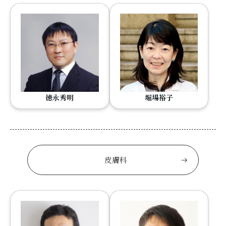
徳永秀明
堀場裕子
皮膚科