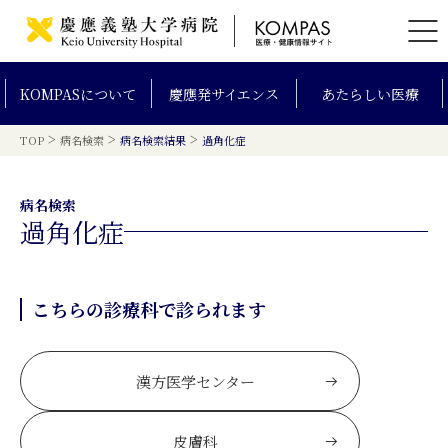
KOMPAS
について
慶應発
サイエンス
あたらしい
医療
>
>
>
TOP
病名検索
病名検索結果
過角化症
病名検索
過角化症
こちらの診療科で診られます
漢方医学センター
皮膚科