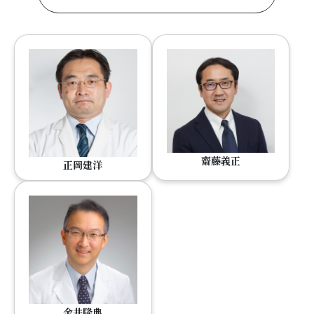
齋藤義正
正岡建洋
金井隆典