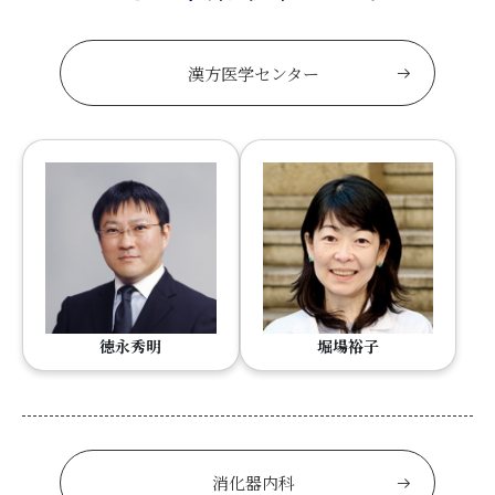
漢方医学センター
徳永秀明
堀場裕子
消化器内科