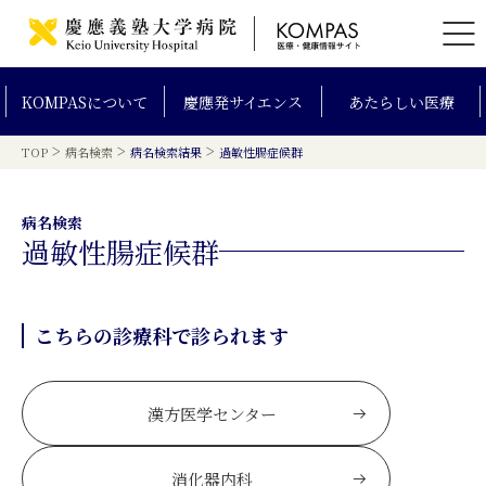
KOMPAS
について
慶應発
サイエンス
あたらしい
医療
>
>
>
TOP
病名検索
病名検索結果
過敏性腸症候群
病名検索
過敏性腸症候群
こちらの診療科で診られます
漢方医学センター
消化器内科