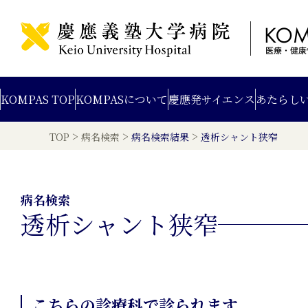
KOMPAS TOP
KOMPAS
について
慶應発
サイエンス
あたらし
>
>
>
TOP
病名検索
病名検索結果
透析シャント狭窄
病名検索
透析シャント狭窄
こちらの診療科で診られます