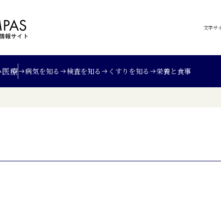
文字サ
い
医療
病気を知る
検査を知る
くすりを知る
栄養と食事