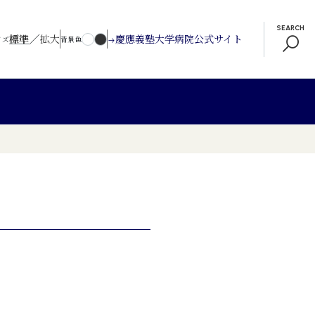
SEARCH
／
標準
拡大
慶應義塾大学病院公式サイト
イズ
背景色