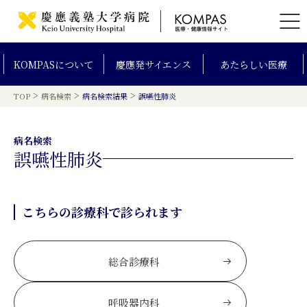
KOMPAS
について
慶應発
サイエンス
あたらしい
医療
>
>
>
TOP
病名検索
病名検索結果
誤嚥性肺炎
病名検索
誤嚥性肺炎
こちらの診療科で診られます
総合診療科
呼吸器内科