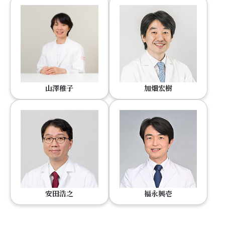
山澤稚子
加畑宏樹
安田浩之
福永興壱