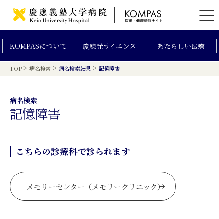
KOMPAS
について
慶應発
サイエンス
あたらしい
医療
>
>
>
TOP
病名検索
病名検索結果
記憶障害
病名検索
記憶障害
こちらの診療科で診られます
メモリーセンター（メモリークリニック）