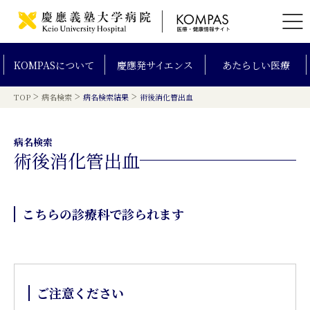
KOMPAS
について
慶應発
サイエンス
あたらしい
医療
>
>
>
TOP
病名検索
病名検索結果
術後消化管出血
病名検索
術後消化管出血
こちらの診療科で診られます
ご注意ください