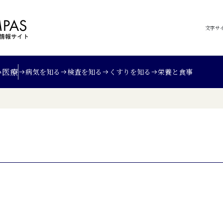
文字サ
い
医療
病気を知る
検査を知る
くすりを知る
栄養と食事