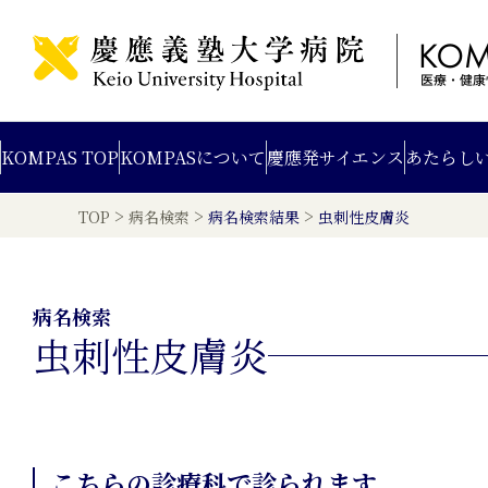
KOMPAS TOP
KOMPAS
について
慶應発
サイエンス
あたらし
>
>
>
TOP
病名検索
病名検索結果
虫刺性皮膚炎
病名検索
虫刺性皮膚炎
こちらの診療科で診られます