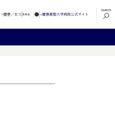
SEARCH
／
標準
拡大
慶應義塾大学病院公式サイト
イズ
背景色