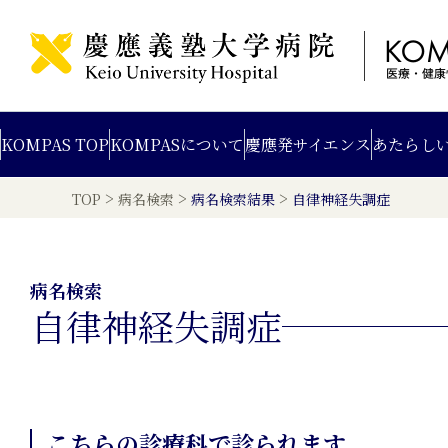
KOMPAS TOP
KOMPAS
について
慶應発
サイエンス
あたらし
>
>
>
TOP
病名検索
病名検索結果
自律神経失調症
病名検索
自律神経失調症
こちらの診療科で診られます