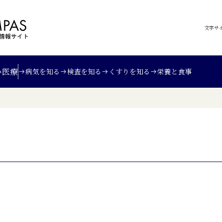
文字サ
い
医療
病気を知る
検査を知る
くすりを知る
栄養と食事