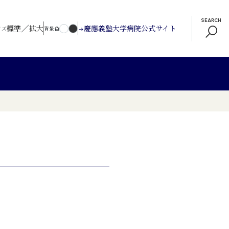
SEARCH
／
標準
拡大
慶應義塾大学病院公式サイト
イズ
背景色