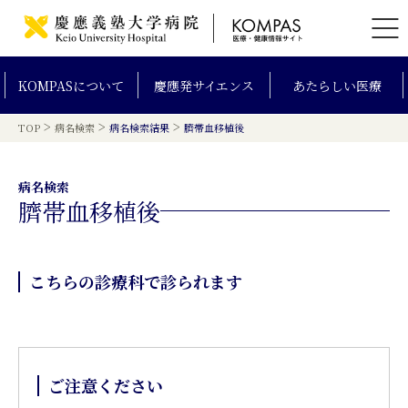
KOMPAS
について
慶應発
サイエンス
あたらしい
医療
>
>
>
TOP
病名検索
病名検索結果
臍帯血移植後
病名検索
臍帯血移植後
こちらの診療科で診られます
ご注意ください