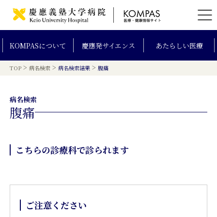
KOMPAS
について
慶應発
サイエンス
あたらしい
医療
>
>
>
TOP
病名検索
病名検索結果
腹痛
病名検索
腹痛
こちらの診療科で診られます
ご注意ください