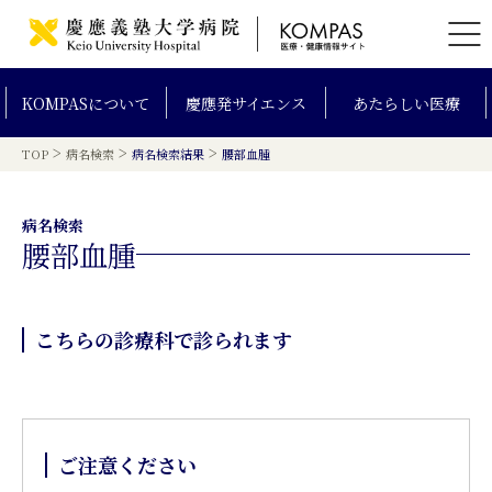
KOMPAS
について
慶應発
サイエンス
あたらしい
医療
>
>
>
TOP
病名検索
病名検索結果
腰部血腫
病名検索
腰部血腫
こちらの診療科で診られます
ご注意ください