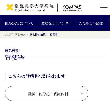
KOMPAS
について
慶應発
サイエンス
あたらしい
医療
>
>
>
TOP
病名検索
病名検索結果
腎梗塞
病名検索
腎梗塞
こちらの診療科で診られます
腎臓・内分泌・代謝内科