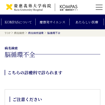
KOMPAS
について
慶應発
サイエンス
あたらしい
医療
>
>
>
TOP
病名検索
病名検索結果
脳循環不全
病名検索
脳循環不全
こちらの診療科で診られます
ご注意ください