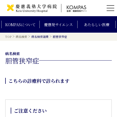
KOMPAS
について
慶應発
サイエンス
あたらしい
医療
>
>
>
TOP
病名検索
病名検索結果
胆管狭窄症
病名検索
胆管狭窄症
こちらの診療科で診られます
ご注意ください