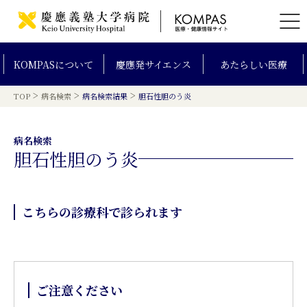
KOMPAS
について
慶應発
サイエンス
あたらしい
医療
>
>
>
TOP
病名検索
病名検索結果
胆石性胆のう炎
病名検索
胆石性胆のう炎
こちらの診療科で診られます
ご注意ください