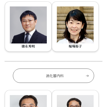
徳永秀明
堀場裕子
消化器内科