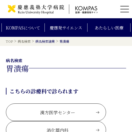
KOMPAS
について
慶應発
サイエンス
あたらしい
医療
>
>
>
TOP
病名検索
病名検索結果
胃潰瘍
病名検索
胃潰瘍
こちらの診療科で診られます
漢方医学センター
消化器内科