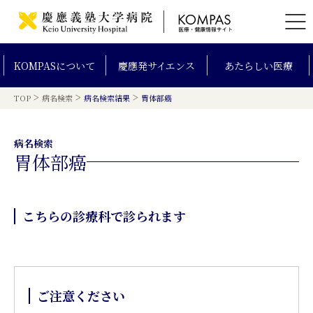
KOMPAS
について
慶應発
サイエンス
あたらしい
医療
>
>
>
TOP
病名検索
病名検索結果
胃体部癌
病名検索
胃体部癌
こちらの診療科で診られます
ご注意ください