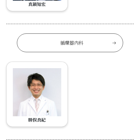
真鍋知宏
循環器内科
勝俣良紀