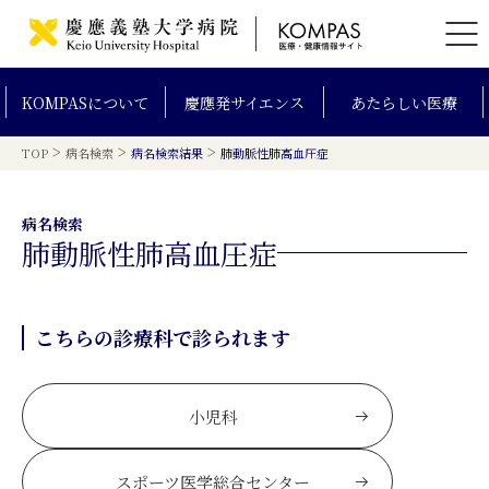
KOMPAS
について
慶應発
サイエンス
あたらしい
医療
>
>
>
TOP
病名検索
病名検索結果
肺動脈性肺高血圧症
病名検索
肺動脈性肺高血圧症
こちらの診療科で診られます
小児科
スポーツ医学総合センター