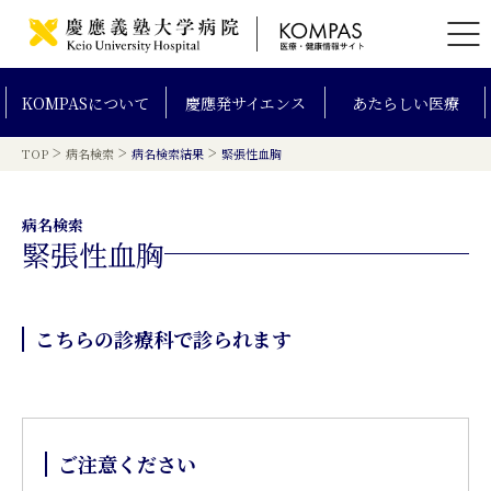
KOMPAS
について
慶應発
サイエンス
あたらしい
医療
>
>
>
TOP
病名検索
病名検索結果
緊張性血胸
病名検索
緊張性血胸
こちらの診療科で診られます
ご注意ください