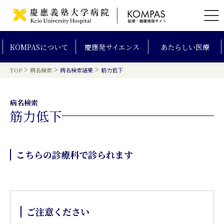
KOMPAS
について
慶應発
サイエンス
あたらしい
医療
>
>
>
TOP
病名検索
病名検索結果
筋力低下
病名検索
筋力低下
こちらの診療科で診られます
ご注意ください