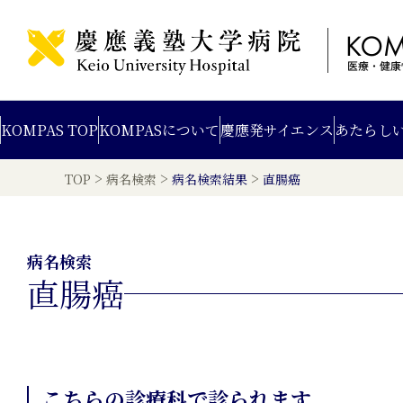
KOMPAS TOP
KOMPAS
について
慶應発
サイエンス
あたらし
>
>
>
TOP
病名検索
病名検索結果
直腸癌
病名検索
直腸癌
こちらの診療科で診られます