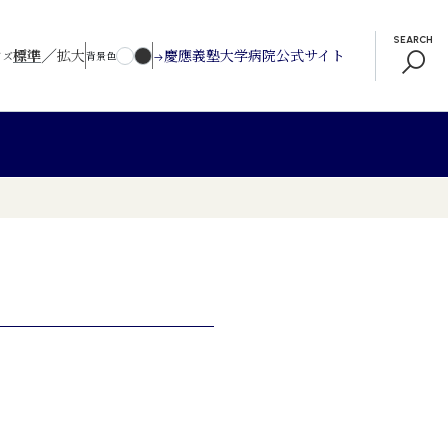
SEARCH
／
標準
拡大
慶應義塾大学病院公式サイト
イズ
背景色