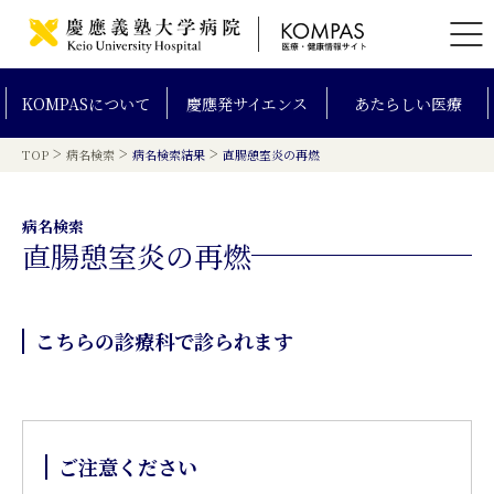
KOMPAS
について
慶應発
サイエンス
あたらしい
医療
>
>
>
TOP
病名検索
病名検索結果
直腸憩室炎の再燃
病名検索
直腸憩室炎の再燃
こちらの診療科で診られます
ご注意ください