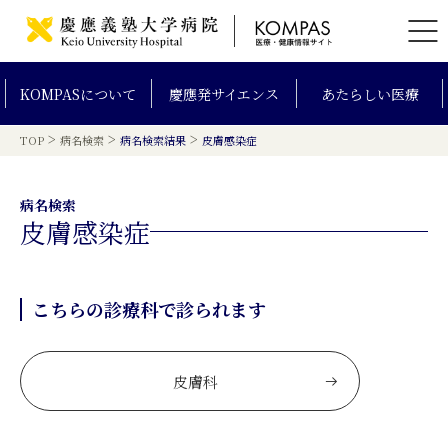
KOMPAS
について
慶應発
サイエンス
あたらしい
医療
>
>
>
TOP
病名検索
病名検索結果
皮膚感染症
病名検索
皮膚感染症
こちらの診療科で診られます
皮膚科