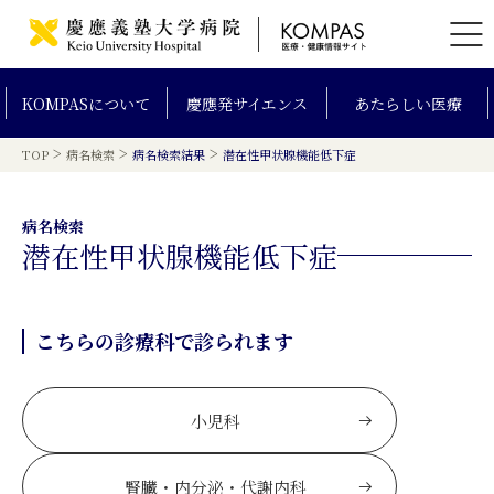
KOMPAS
について
慶應発
サイエンス
あたらしい
医療
>
>
>
TOP
病名検索
病名検索結果
潜在性甲状腺機能低下症
病名検索
潜在性甲状腺機能低下症
こちらの診療科で診られます
小児科
腎臓・内分泌・代謝内科