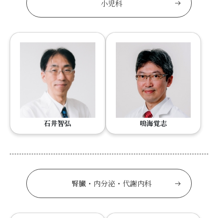
小児科
石井智弘
鳴海覚志
腎臓・内分泌・代謝内科