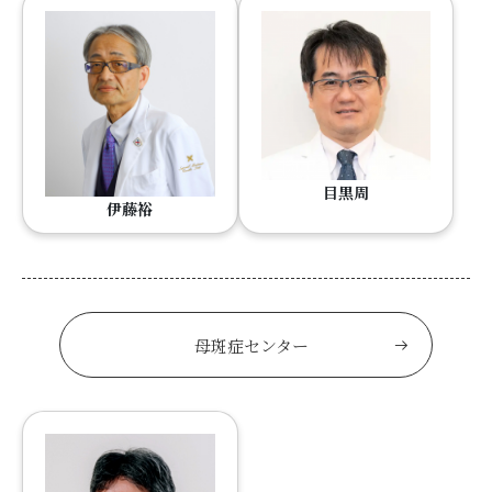
目黒周
伊藤裕
母斑症センター