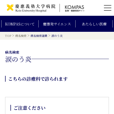
KOMPAS
について
慶應発
サイエンス
あたらしい
医療
>
>
>
TOP
病名検索
病名検索結果
涙のう炎
病名検索
涙のう炎
こちらの診療科で診られます
ご注意ください